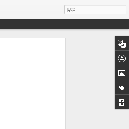
者經驗設計的有趣統計
& Wilding的文章歸納了13個有趣的統計數字。
跳出率。Time.com自從改版成無限捲
5%。
司每十萬美金的投資，可產出比投資在
。
社群意見並且將這些建議用於重建他們的主網
5%的獲利。
色(#0044CC)而不是其他的顏色，額外增