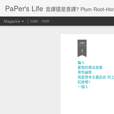
PaPer's Life
音譯還是意譯? Plum Root-Hon
Magazine
main
mich
JAN
1
騙人
愛情的寓言故事
黑色幽默
高度資本主義前史-村
紅綠燈1
一個人