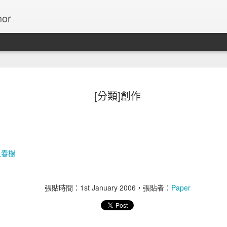
or
13個使用
NOV
[分類]創作
27
數字
Invision引用Cameron 
無限捲動的介面能降低網站的
動的介面後，跳出率減少了1
上春樹
在十年內，對設計導向的公
S&P指數高出228%的利潤
張貼時間：
1st January 2006
，張貼者：
Paper
ESPN.com根據他們的
頁後，ESPN.com增加了2
Bing的搜尋結果連結選用藍