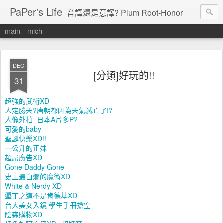
PaPer's Life
音譯還是意譯? Plum Root-Honor
main
mich
DEC
[分類]好玩的!!
31
超強的武術XD
人定勝天?唐朝都因為天氣滅亡了!?
人像外拍=日本A片多P?
可愛的baby
聖誕快樂XD!!
一公升的正妹
超屌廣告XD
Gone Daddy Gone
史上最白爛的魔術XD
White & Nerdy XD
墾丁之這不是肯德基XD
台大美女入鏡 學生手冊搶空
陰森購物XD