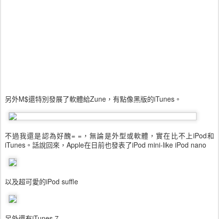
另外M$還特別發展了軟體給Zune，有點像黑版的iTunes。
不過我還是認為好醜= =，無論是外型或軟體，實在比不上iPod和
iTunes。話說回來，Apple在日前也發表了iPod mini-like iPod nano
以及超可愛的iPod suffle
另外還有iTunes 7