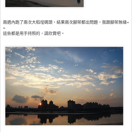
兩週內跑了兩次大稻埕碼頭，結果兩次腳架都出問題，我跟腳架無緣=
=
這些都是用手持照的，請欣賞吧。