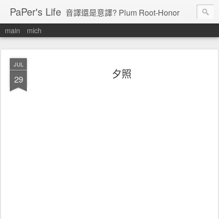
PaPer's Life
音譯還是意譯? Plum Root-Honor
main
mich
JUL
夕照
29