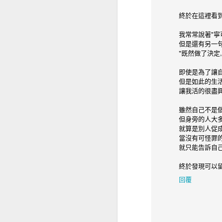
終於在這裡看到
我常常說著"寧
但是還有另一句
"既然做了決定,
即使是為了讓
但是如此的生
讓我活的很盡興
雖然自己不是個
但身旁的人大多
就算是別人促成
當沒有可怪罪的
設計師該怎麼挑公司？
NOV
就只能告訴自己
12
<p>最近剛好在面試新的設
計師，這個年代漸漸有人第
終於發現可以留言了
一份工作想找新創公司，私以為介
回覆
面設計師在這個時代越來越重要，
人力市場上的需求也很強勁，除了
公司端怎麼找到適合的設計師外，
設計師也要知道怎樣的公司適合自
己。</p>
A