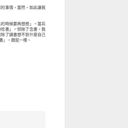
樣的事情，當然，如此讓我
上，平均可獲得44.25美金的獲利。
兵的時候要再想想」。當兵
的使用者體驗後，有88%的人不想再造訪
趣唸書」。但除了念書，我
我除了讀書想不到什麼自己
書」，跟屁一樣。
失17.3億英鎊(26億英鎊)的營業額。
斷，有75%是基於網站整體的美觀程度。
關的。
動版網站應該要跟桌面版網頁一樣好或更
評估中，有70%的網站沒有顯示任何清楚
互動元件，像是特殊訊息、訂閱電子報、使用教
。
幕裝置。
的意願去爬阿爾卑斯山，而不願去按網頁的