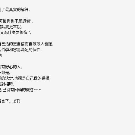
了最真實的解答,
可後悔也不願遺憾",
話我更常說,
又為什麼要後悔!",
自己活的更自信而自欺欺人也罷,
活哲學和容易滿足的個性,
!
有野心的人,
都是,
的決定,也還是自己做的選擇,
對相時,
iPhone變大了Layout怎
設計師愛用的工具
OCT
AUG
,己沒有回頭的機會~~~
8
29
麼辦？
BestVender做了個統計，看
看使用者在不同應用上習慣
現在大家應該都搶瘋了兩款大型的
....(汗)
用哪些服務/軟體，大致上我的習慣
iPhone，但對於「負責任」的開發
也差不多。比較意外的是Text
者來說，除了喜悅以外，更多的應
Editor類裡竟然是Textmate，我的
該是恐懼吧，尺寸變大不是問題，
確是用這個，寫寫code啦、Mac上
但解析度變大問題就超級無敵多
開開文件也不怕編碼問題，但一直
了，最明顯的就是App的Layout看
以為他很小眾。除了統計上的，下
來多少必須重新設計。對，慘了，
UG