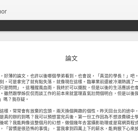
or
13個使用
NOV
論文
27
數字
Invision引用Cameron 
，好薄的論文，也許以後哪個學弟看到，也會說，「真混的學長！」吧
刻，可是拿完了就有點失落，就像現在這樣。臨畢業前還被冷潮熱諷了
無限捲動的介面能降低網站的
只是問問」。這種腥風血雨，我終於可以擺脫，但是以後的生活應該也
動的介面後，跳出率減少了1
。雖然跟學姊侃侃而談工作的前本來就當理直氣壯問個明白，但是以後
」嗎？我存疑。
在十年內，對設計導向的公
S&P指數高出228%的利潤
這樣，常常會有放棄的念頭，兩天換個興趣的個性。昨天回台北的途中
是真的辦的到嗎？我可以預想當完兵後，第一份工作因為不想浪費碩士
ESPN.com根據他們的
後呢？我能夠像這整個月的幻想，做個幾年去當攝影助理或是寫網頁程
頁後，ESPN.com增加了2
，「習慣是很恐怖的事情」，當我拿到四萬上下的薪水，能夠狠下心來
Bing的搜尋結果連結選用藍