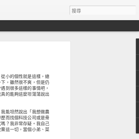
者經驗設計的有趣統計
& Wilding的文章歸納了13個有趣的統計數字。
。從小的個性就是這樣，總
一下，雖然很不爽，但是仍
跳出率。Time.com自從改版成無限捲
會遇到很多這樣的事情吧，
5%。
我真的能夠這麼坦蕩蕩說出
司每十萬美金的投資，可產出比投資在
。
，我能坦然說出「我想做農
學歷而找個科技公司或是骨
社群意見並且將這些建議用於重建他們的主網
式嗎？我非常存疑。我自己
5%的獲利。
放棄這一切，當個小弟、菜
色(#0044CC)而不是其他的顏色，額外增