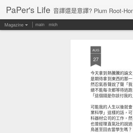
PaPer's Life
音譯還是意譯? Plum Root-Hon
Magazine
main
mich
AUG
27
今天拿到熱騰騰的論文
是期待拿到東西的那一
然忍氣吞聲說了聲「我
總不能每次都等待逃跑
「這個錢是你該付我的
可能我的人生以後就會
業科學」這樣的話，可
科器材公司的工作，然
也曾經理直氣壯的說過
鳥甚至回去當學生嗎？