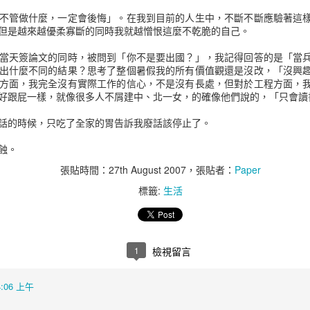
加了8千萬美金的獲利。
不管做什麼，一定會後悔」。在我到目前的人生中，不斷不斷應驗著這
但是越來越優柔寡斷的同時我就越憎恨這麼不乾脆的自己。
每花1美金用於電子郵件行銷
當天簽論文的同時，被問到「你不是要出國？」，我記得回答的是「當
當消費者在某一網站有不好
出什麼不同的結果？思考了整個暑假我的所有價值觀還是沒改，「沒興
該網站。
方面，我完全沒有實際工作的信心，不是沒有長處，但對於工程方面，
好跟屁一樣，就像很多人不屑建中、北一女，的確像他們說的，「只會讀
載入速度慢的零售業網站每年損
話的時候，只吃了全家的胃告訴我廢話該停止了。
對於一個網站信任程度的評
蝕。
第一印象有94%是跟設計相
張貼時間：
27th August 2007
，張貼者：
Paper
85%的成人認為公司的行
好。
標籤:
生活
在對200個小型公司的網站
的Calls-to-action
學、產品演示和互動工具等
1
檢視留言
90%的人會同時使用多個螢
4:06 上午
相比之下，你有64%更高
橫幅廣告。