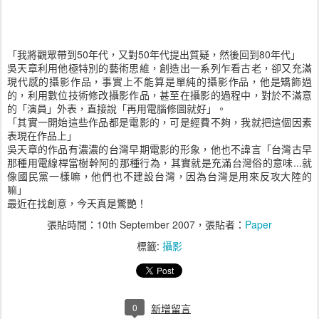
「我將觀眾帶到50年代，又對50年代提出質疑，然後回到80年代」
吳天章利用他極特別的藝術思維，創造出一系列乍看古老，卻又充滿
現代感的攝影作品，事實上不能算是單純的攝影作品，他是矯飾過
的，利用數位技術修改攝影作品，甚至在攝影的過程中，對於不滿意
的「演員」外表，直接說「再用電腦修圖就好」。
「其實一開始這些作品都是電影的，可是經費不夠，我就把這個因素
表現在作品上」
吳天章的作品有濃濃的台灣早期電影的形象，他也不諱言「台灣古早
那種用電線桿當樹幹阿的那種行為，其實就是充滿台灣俗的意味...就
像國民黨一樣嘛，他們也不建設台灣，因為台灣是用來反攻大陸的
嘛」
最近在找創意，今天真是驚艷！
張貼時間：
10th September 2007
，張貼者：
Paper
標籤:
攝影
0
新增留言