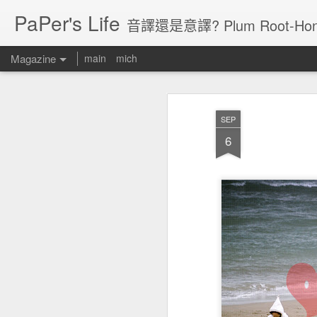
PaPer's Life
音譯還是意譯? Plum Root-Hon
Magazine
main
mich
SEP
6