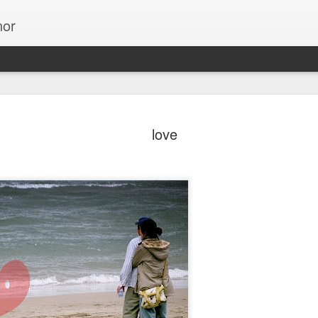
or
13個使用
NOV
love
27
數字
Invision引用Cameron 
無限捲動的介面能降低網站的
動的介面後，跳出率減少了1
在十年內，對設計導向的公
S&P指數高出228%的利潤
ESPN.com根據他們的
頁後，ESPN.com增加了2
Bing的搜尋結果連結選用藍