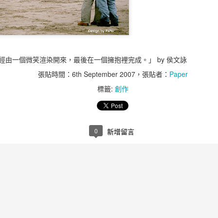
加了8千萬美金的獲利。
每花1美金用於電子郵件行銷
當消費者在某一網站有不好
該網站。
經由一個微笑渲染開來，最後在一個擁抱裡完成。」 by 侯文詠
載入速度慢的零售業網站每年損
張貼時間：
6th September 2007
，張貼者：
Paper
對於一個網站信任程度的評
標籤:
創作
第一印象有94%是跟設計相
85%的成人認為公司的行
0
新增留言
好。
在對200個小型公司的網站
的Calls-to-action
學、產品演示和互動工具等
90%的人會同時使用多個螢
相比之下，你有64%更高
橫幅廣告。