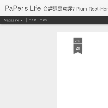
PaPer's Life
音譯還是意譯? Plum Root-Hon
Magazine
main
mich
JAN
28