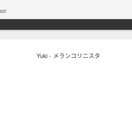
or
13個使用
NOV
Yuki - メランコリニスタ
27
數字
Invision引用Cameron 
無限捲動的介面能降低網站的
動的介面後，跳出率減少了1
在十年內，對設計導向的公
S&P指數高出228%的利潤
ESPN.com根據他們的
頁後，ESPN.com增加了2
Bing的搜尋結果連結選用藍