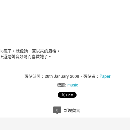
加了8千萬美金的獲利。
每花1美金用於電子郵件行銷
當消費者在某一網站有不好
該網站。
載入速度慢的零售業網站每年損
Yuki瘋了，就像她一直以來的風格。
對於一個網站信任程度的評
正還是聲音好聽而喜歡她了。
第一印象有94%是跟設計相
85%的成人認為公司的行
張貼時間：
28th January 2008
，張貼者：
Paper
好。
標籤:
music
在對200個小型公司的網站
的Calls-to-action
學、產品演示和互動工具等
0
新增留言
90%的人會同時使用多個螢
相比之下，你有64%更高
橫幅廣告。