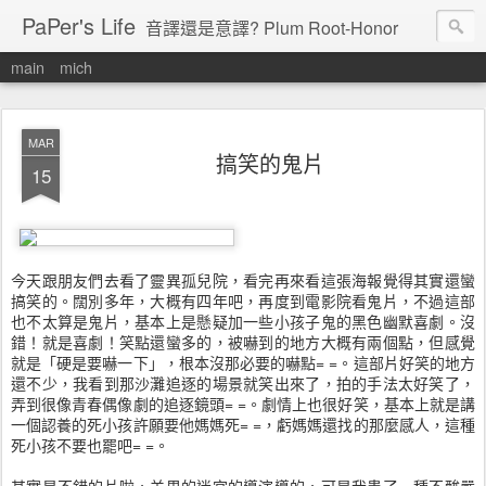
PaPer's Life
音譯還是意譯? Plum Root-Honor
main
mich
MAR
搞笑的鬼片
15
今天跟朋友們去看了靈異孤兒院，看完再來看這張海報覺得其實還蠻
搞笑的。闊別多年，大概有四年吧，再度到電影院看鬼片，不過這部
也不太算是鬼片，基本上是懸疑加一些小孩子鬼的黑色幽默喜劇。沒
錯！就是喜劇！笑點還蠻多的，被嚇到的地方大概有兩個點，但感覺
就是「硬是要嚇一下」，根本沒那必要的嚇點= =。這部片好笑的地方
還不少，我看到那沙灘追逐的場景就笑出來了，拍的手法太好笑了，
弄到很像青春偶像劇的追逐鏡頭= =。劇情上也很好笑，基本上就是講
一個認養的死小孩許願要他媽媽死= =，虧媽媽還找的那麼感人，這種
死小孩不要也罷吧= =。