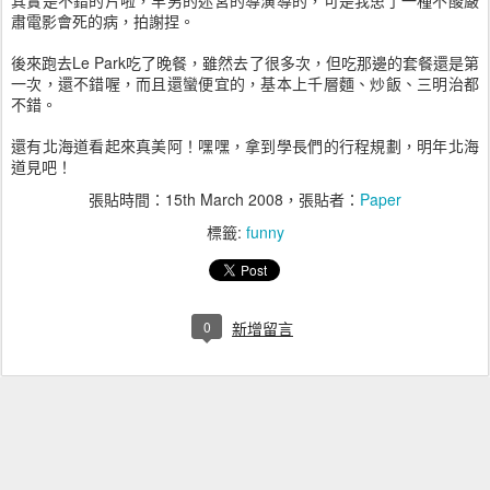
其實是不錯的片啦，羊男的迷宮的導演導的，可是我患了一種不酸嚴
肅電影會死的病，拍謝捏。
後來跑去Le Park吃了晚餐，雖然去了很多次，但吃那邊的套餐還是第
一次，還不錯喔，而且還蠻便宜的，基本上千層麵、炒飯、三明治都
不錯。
還有北海道看起來真美阿！嘿嘿，拿到學長們的行程規劃，明年北海
道見吧！
張貼時間：
15th March 2008
，張貼者：
Paper
標籤:
funny
0
新增留言