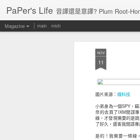
PaPer's Life
音譯還是意譯? Plum Root-Hon
Magazine
main
mich
NOV
11
圖片來源：
癮科技
小弟身為一個SPY，
奈的去買了IXM間諜
線，才發現需要的是跳
了好久，還害我間諜專
是的！我需要一條線