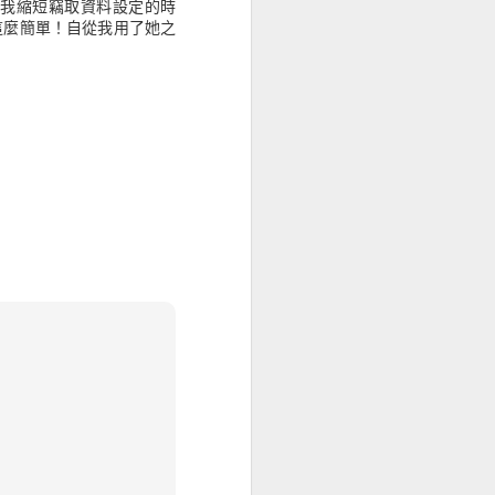
我縮短竊取資料設定的時
這麼簡單！自從我用了她之
上，平均可獲得44.25美金的獲利。
的使用者體驗後，有88%的人不想再造訪
失17.3億英鎊(26億英鎊)的營業額。
斷，有75%是基於網站整體的美觀程度。
關的。
動版網站應該要跟桌面版網頁一樣好或更
評估中，有70%的網站沒有顯示任何清楚
互動元件，像是特殊訊息、訂閱電子報、使用教
。
幕裝置。
的意願去爬阿爾卑斯山，而不願去按網頁的