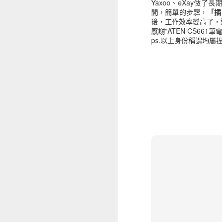
Yaxoo、eXay做
間，簡單的步驟，
「插
後，工作效率變高了，連SPI
感謝"ATEN CS66
ps.以上身份稱謂均