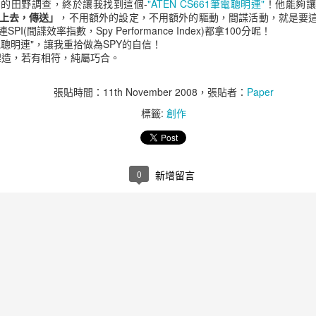
了長期的田野調查，終於讓我找到這個-
"ATEN CS661筆電聰明連"
！他能夠讓
加了8千萬美金的獲利。
上去，傳送」
，不用額外的設定，不用額外的驅動，間諜活動，就是要
(間諜效率指數，Spy Performance Index)都拿100分呢！
每花1美金用於電子郵件行銷
1筆電聰明連"，讓我重拾做為SPY的自信！
屬捏造，若有相符，純屬巧合。
當消費者在某一網站有不好
該網站。
張貼時間：
11th November 2008
，張貼者：
Paper
載入速度慢的零售業網站每年損
標籤:
創作
對於一個網站信任程度的評
第一印象有94%是跟設計相
0
新增留言
85%的成人認為公司的行
好。
在對200個小型公司的網站
的Calls-to-action
學、產品演示和互動工具等
90%的人會同時使用多個螢
相比之下，你有64%更高
橫幅廣告。