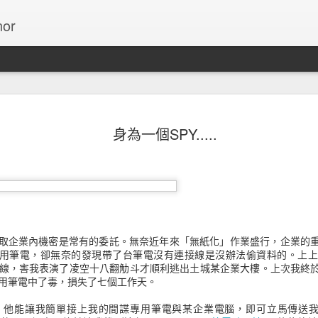
or
13個使用
NOV
身為一個SPY.....
27
數字
Invision引用Cameron 
無限捲動的介面能降低網站的
動的介面後，跳出率減少了1
在十年內，對設計導向的公
竊取企業內機密是常有的委託。無奈近年來「無紙化」作業盛行，企業的
S&P指數高出228%的利潤
專用筆電，卻無奈的發現帶了台筆電沒有連接線是沒辦法偷資料的。上
線，害我表演了凌空十八翻觔斗才順利逃出土城某企業大樓。上次我終
ESPN.com根據他們的
用筆電中了毒，損失了七個工作天。
頁後，ESPN.com增加了2
，他能讓我簡單接上我的間諜專用筆電與某企業電腦，即可立馬傳送我
Bing的搜尋結果連結選用藍