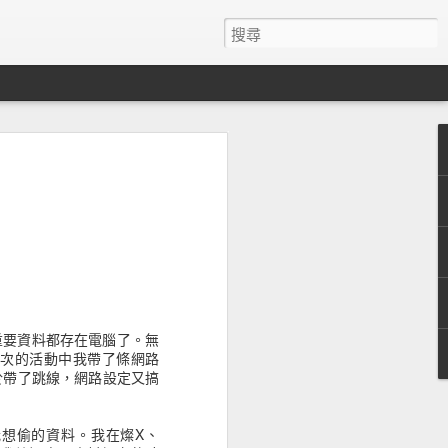
者經驗設計的有趣統計
& Wilding的文章歸納了13個有趣的統計數字。
跳出率。Time.com自從改版成無限捲
5%。
司每十萬美金的投資，可產出比投資在
重要資料都存在電腦了。無
。
上次的活動中我帶了條網路
於帶了跳線，網路設定又搞
社群意見並且將這些建議用於重建他們的主網
5%的獲利。
想偷的資料。我在燦X、
色(#0044CC)而不是其他的顏色，額外增