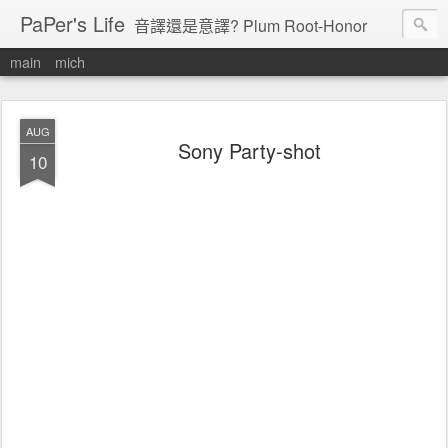
PaPer's Life
音譯還是意譯? Plum Root-Honor
main
mich
AUG
Sony Party-shot
10