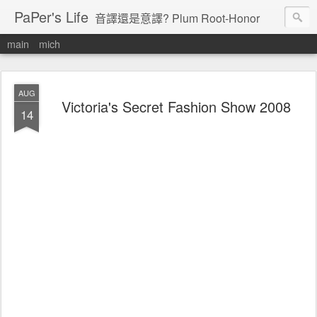
PaPer's Life
音譯還是意譯? Plum Root-Honor
main
mich
AUG
Victoria's Secret Fashion Show 2008
14