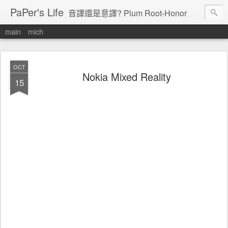
PaPer's Life
音譯還是意譯? Plum Root-Honor
main
mich
OCT
Nokia Mixed Reality
15