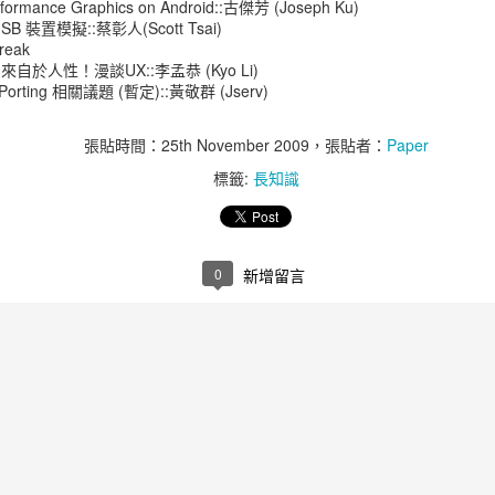
rformance Graphics on Android::古傑芳 (Joseph Ku)
 USB 裝置模擬::蔡彰人(Scott Tsai)
reak
真的來自於人性！漫談UX::李孟恭 (Kyo Li)
id Porting 相關議題 (暫定)::黃敬群 (Jserv)
張貼時間：
25th November 2009
，張貼者：
Paper
標籤:
長知識
0
新增留言
iPhone變大了Layout怎
設計師愛用的工具
OCT
AUG
8
29
麼辦？
BestVender做了個統計，看
看使用者在不同應用上習慣
現在大家應該都搶瘋了兩款大型的
用哪些服務/軟體，大致上我的習慣
iPhone，但對於「負責任」的開發
也差不多。比較意外的是Text
者來說，除了喜悅以外，更多的應
Editor類裡竟然是Textmate，我的
該是恐懼吧，尺寸變大不是問題，
確是用這個，寫寫code啦、Mac上
但解析度變大問題就超級無敵多
開開文件也不怕編碼問題，但一直
了，最明顯的就是App的Layout看
以為他很小眾。除了統計上的，下
來多少必須重新設計。對，慘了，
UG