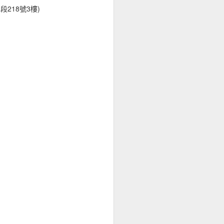
段218號3樓)
上，平均可獲得44.25美金的獲利。
的使用者體驗後，有88%的人不想再造訪
失17.3億英鎊(26億英鎊)的營業額。
斷，有75%是基於網站整體的美觀程度。
關的。
動版網站應該要跟桌面版網頁一樣好或更
評估中，有70%的網站沒有顯示任何清楚
互動元件，像是特殊訊息、訂閱電子報、使用教
。
幕裝置。
的意願去爬阿爾卑斯山，而不願去按網頁的