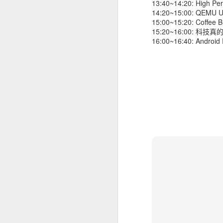
13:40~14:20: High Pe
14:20~15:00: QEMU
15:00~15:20: Coffee B
15:20~16:00: 科技
16:00~16:40: Andro
設計師該怎麼挑公司？
NOV
12
<p>最近剛好在面試新的設
計師，這個年代漸漸有人第
一份工作想找新創公司，私以為介
面設計師在這個時代越來越重要，
人力市場上的需求也很強勁，除了
公司端怎麼找到適合的設計師外，
設計師也要知道怎樣的公司適合自
己。</p>
A