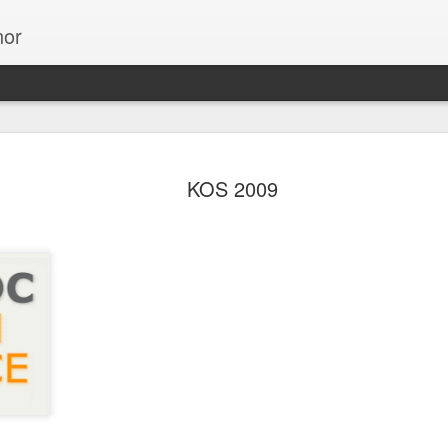
or
13個使用
NOV
KOS 2009
27
數字
Invision引用Cameron 
無限捲動的介面能降低網站的
動的介面後，跳出率減少了1
在十年內，對設計導向的公
S&P指數高出228%的利潤
ESPN.com根據他們的
頁後，ESPN.com增加了2
Bing的搜尋結果連結選用藍