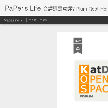
PaPer's Life
音譯還是意譯? Plum Root-Hon
Magazine
main
mich
NOV
25