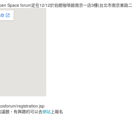
加了8千萬美金的獲利。
pen Space forum定在12/12於伯朗咖啡館南京一店3樓(台北市南京東路二
每花1美金用於電子郵件行銷
當消費者在某一網站有不好
該網站。
載入速度慢的零售業網站每年損
對於一個網站信任程度的評
第一印象有94%是跟設計相
85%的成人認為公司的行
好。
在對200個小型公司的網站
的Calls-to-action
學、產品演示和互動工具等
osforum/registration.jsp
id的議題，有興趣的可以去
網站
上報名
90%的人會同時使用多個螢
到
相比之下，你有64%更高
位
橫幅廣告。