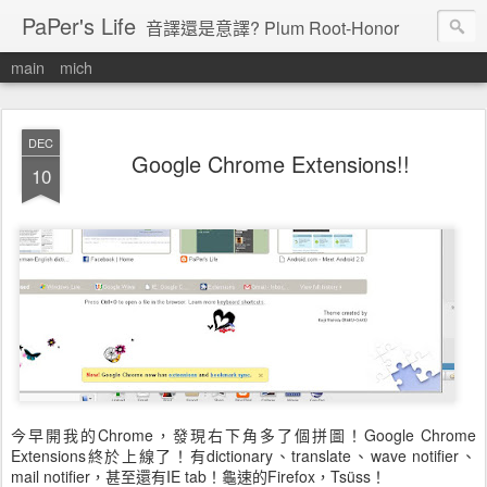
PaPer's Life
音譯還是意譯? Plum Root-Honor
main
mich
DEC
Google Chrome Extensions!!
10
今早開我的Chrome，發現右下角多了個拼圖！Google Chrome
Extensions終於上線了！有dictionary、translate、wave notifier、
mail notifier，甚至還有IE tab！龜速的Firefox，Tsüss！