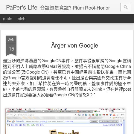
PaPer's Life
音譯還是意譯? Plum Root-Honor
main
mich
JAN
Ärger von Google
15
最近炒的沸沸湯湯的GoogleCN事件，整件事從很單純的Google宣稱
遭到不明人士網路攻擊GMail等服務，並揚言不惜關閉Google China
的辦公室(及Google CN)，甚至已有中國網民前往致送花束，而也因
為Google官方聲明的遣詞曖昧不明，扯出是否與美國外交政策有所牽
連的案外案，加上希拉蕊在第一時間聲明稿，整個事件變的極不單
純，小弟也看的霧濛濛，有興趣者自行閱讀文末的link。但在這裡post
出這篇其實是要讓大家看看Google CN的憤怒XD：