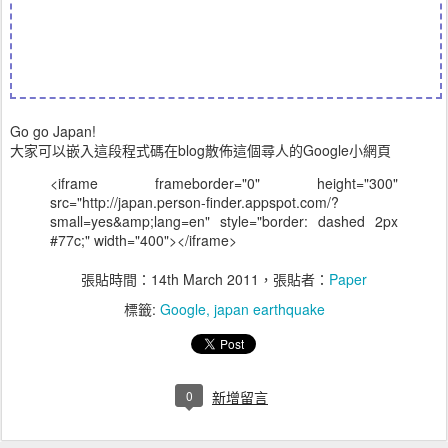
Go go Japan!
大家可以嵌入這段程式碼在blog散佈這個尋人的Google小網頁
<iframe frameborder="0" height="300"
src="http://japan.person-finder.appspot.com/?
small=yes&amp;lang=en" style="border: dashed 2px
#77c;" width="400"></iframe>
張貼時間：
14th March 2011
，張貼者：
Paper
標籤:
Google
japan earthquake
0
新增留言