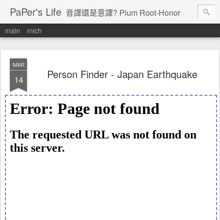
PaPer's Life
音譯還是意譯? Plum Root-Honor
main
mich
MAR
Person Finder - Japan Earthquake
14