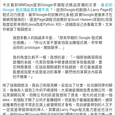
今天看到MMDays提到Google早期程式碼品質爛的文章 -
最初的
Google 程式碼品質其實不高 ?
，說到Google的創辦人Larry Page的
程式功力很差，最早Google的註解評比系統(其實Google是後來才在
做網頁搜尋的)，還是Page請程式助教好友Scott Hassen改寫的(改寫
程度從原來用的Java改成Python XD)。詳細請自己去看看文章。文末
作者提了兩個想法：
我想多數人的結論多半是…「原來早期的 Google 程式碼
也很爛」、「所以大家不要害怕寫出爛程式碼、早早釋
出你的 prototype，開始競爭… 」
我的角度比較不一樣。我想的是：「一個原始碼寫得這
麼爛的系統，代表到發展中期會遇到很多效能瓶頸、要
花時間重寫、在這段期間被對手追趕過，但它最後還是
能變成這麼大這麼成功的事業，顯然他的演算法內容真
的不簡單。」
除了這兩個想法，我自己有個見解。自從出了社會，往往跟同學的聊
天，每每有人提到工作的不順遂時，大家總是開始慫恿去開公司，開
玩笑歸開玩笑，但開公司的前提我想除了資金，很大的成分是一個
idea，有個點子開了公司才能賺錢阿。但是點子偏偏是最難的，通常
這種東西也是平常走在路上被雷劈到才會有，而且被雷劈到的人又不
一定就是某個領域的神人，其實說Larry Page程式能力差這也沒什
麼，他的idea讓Google現在在NASDAQ價值530美金，有能力養一堆