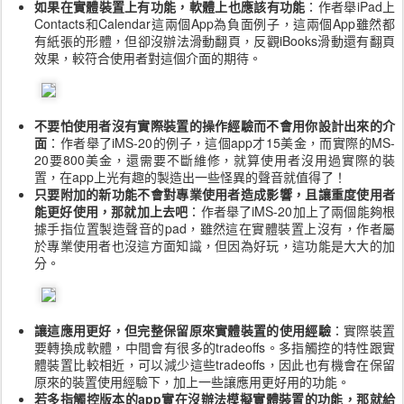
如果在實體裝置上有功能，軟體上也應該有功能
：作者舉iPad上
Contacts和Calendar這兩個App為負面例子，這兩個App雖然都
有紙張的形體，但卻沒辦法滑動翻頁，反觀iBooks滑動還有翻頁
效果，較符合使用者對這個介面的期待。
不要怕使用者沒有實際裝置的操作經驗而不會用你設計出來的介
面
：作者舉了iMS-20的例子，這個app才15美金，而實際的MS-
20要800美金，還需要不斷維修，就算使用者沒用過實際的裝
置，在app上光有趣的製造出一些怪異的聲音就值得了！
只要附加的新功能不會對專業使用者造成影響，且讓重度使用者
能更好使用，那就加上去吧
：作者舉了iMS-20加上了兩個能夠根
據手指位置製造聲音的pad，雖然這在實體裝置上沒有，作者屬
於專業使用者也沒這方面知識，但因為好玩，這功能是大大的加
分。
讓這應用更好，但完整保留原來實體裝置的使用經驗
：實際裝置
要轉換成軟體，中間會有很多的tradeoffs。多指觸控的特性跟實
體裝置比較相近，可以減少這些tradeoffs，因此也有機會在保留
原來的裝置使用經驗下，加上一些讓應用更好用的功能。
若多指觸控版本的app實在沒辦法模擬實體裝置的功能，那就給