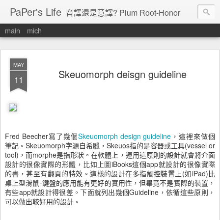
PaPer's Life
音譯還是意譯? Plum Root-Honor
main
mich
MAY
Skeuomorph deisgn guideline
11
Fred Beecher寫了幾個
Skeuomorph design guideline
，這裡來做個
筆記。Skeuomorph字源自希臘，Skeuos指的是容器或工具(vessel or
tool)，而morphe是指形狀。在軟體上，運用這原則的設計就會將介面
設計的很像實際的形體，比如上圖iBooks這個app就設計的很像實際
的書，甚至有翻頁的特效。這樣的設計在多指觸控裝置上(如iPad)比
桌上型滑鼠-鍵盤的應用能有更好的實用性，但畢竟不是實際的裝置，
有些app就設計得很差。下面就列出幾個Guideline，依循這些原則，
可以做出較好用的設計。