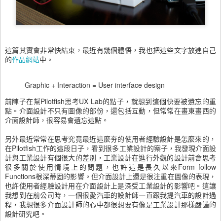
這篇其實會非常快結束，最近有幾個體悟，我也把這些文字放進自己
的
作品網站
中。
Graphic + Interaction = User interface design
前陣子在幫Pilotfish思考UX Lab的點子，就想到這個快要被遺忘的重
點。介面設計不只有圖像的部份，還包括互動，但常常在畫東畫西的
介面設計師，很容易會遺忘這點。
另外最近常常在思考究竟最近這麼夯的使用者經驗設計是怎麼來的，
在Pilotfish工作的這段日子，看到很多工業設計的案子，我發現介面設
計與工業設計有個很大的差別，工業設計在進行外觀的設計前會思考
很多關於使用情境上的問題，也許這是長久以來Form follow
Functions根深蒂固的影響。但介面設計上還是很注重在圖像的表現，
也許使用者經驗設計用在介面設計上是深受工業設計的影響吧。這讓
我想到在前公司時，一個很愛汽車的設計師一直跟我提汽車的設計過
程，我想很多介面設計師的心中都很想要有像是工業設計那樣嚴謹的
設計研究吧。