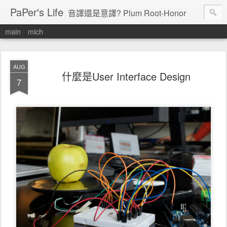
PaPer's Life
音譯還是意譯? Plum Root-Honor
main
mich
AUG
什麼是User Interface Design
7