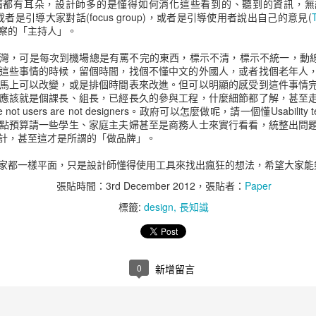
睛都有耳朵，設計師多的是懂得如何消化這些看到的、聽到的資訊，無
加了8千萬美金的獲利。
或者是引導大家對話(focus group)，或者是引導使用者說出自己的意見(
察的「主持人」。
每花1美金用於電子郵件行銷
灣，可是每次到機場總是有罵不完的東西，標示不清，標示不統一，動線不
當消費者在某一網站有不好
這些事情的時候，留個時間，找個不懂中文的外國人，或者找個老年人
該網站。
馬上可以改變，或是排個時間表來改進。但可以明顯的感受到這件事情
應該就是個課長、組長，已經長久的參與工程，什麼細節都了解，甚至
載入速度慢的零售業網站每年損
re not users are not designers。政府可以怎麼做呢，請一個懂Usabil
點預算請一些學生、家庭主夫婦甚至是商務人士來實行看看，統整出問
對於一個網站信任程度的評
計，甚至這才是所謂的「做品牌」。
第一印象有94%是跟設計相
家都一樣平面，只是設計師懂得使用工具來找出瘋狂的想法，希望大家能
85%的成人認為公司的行
張貼時間：
3rd December 2012
，張貼者：
Paper
好。
標籤:
design
長知識
在對200個小型公司的網站
的Calls-to-action
學、產品演示和互動工具等
0
新增留言
90%的人會同時使用多個螢
相比之下，你有64%更高
橫幅廣告。