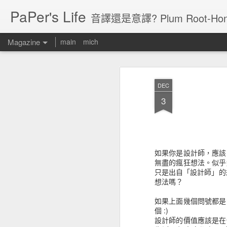
PaPer's Life
音譯還是意譯? Plum Root-Hon
Magazine
main
mich
DEC
3
如果你是設計師，應該
無盡的瘋狂想法。似乎
只是出自「設計師」的
想法嗎？
如果上面幾個問號都是
個 :)
設計師的價值應該是在