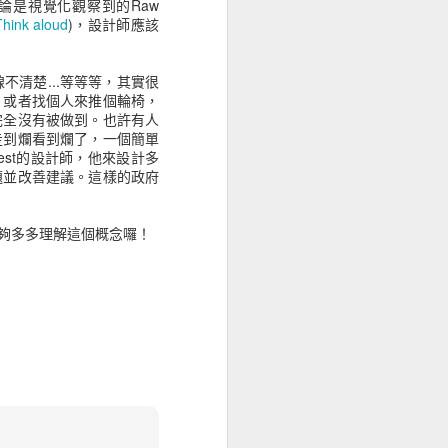
論是視覺化觀察到的Raw
Think aloud
)，設計師應該
上，平均可獲得44.25美金的獲利。
清楚...等等等，其實很
的使用者體驗後，有88%的人不想再造訪
，或者找個人來推個輪椅，
完全沒有被做到。也許有人
走到爛看到爛了，一個簡單
失17.3億英鎊(26億英鎊)的營業額。
ity test的設計師，他來設計多
題並改善建議。這樣的政府
斷，有75%是基於網站整體的美觀程度。
關的。
夠多多理解這個概念囉！
動版網站應該要跟桌面版網頁一樣好或更
評估中，有70%的網站沒有顯示任何清楚
互動元件，像是特殊訊息、訂閱電子報、使用教
。
幕裝置。
的意願去爬阿爾卑斯山，而不願去按網頁的