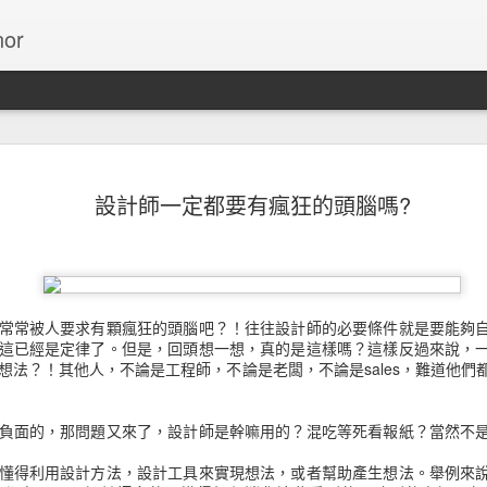
or
13個使用
NOV
設計師一定都要有瘋狂的頭腦嗎?
27
數字
Invision引用Cameron 
無限捲動的介面能降低網站的
動的介面後，跳出率減少了1
常常被人要求有顆瘋狂的頭腦吧？！往往設計師的必要條件就是要能夠
這已經是定律了。但是，回頭想一想，真的是這樣嗎？這樣反過來說，
在十年內，對設計導向的公
想法？！其他人，不論是工程師，不論是老闆，不論是sales，難道他們
S&P指數高出228%的利潤
ESPN.com根據他們的
負面的，那問題又來了，設計師是幹嘛用的？混吃等死看報紙？當然不
頁後，ESPN.com增加了2
懂得利用設計方法，設計工具來實現想法，或者幫助產生想法。舉例來
Bing的搜尋結果連結選用藍