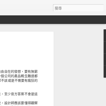
者經驗設計的有趣統計
& Wilding的文章歸納了13個有趣的統計數字。
跳出率。Time.com自從改版成無限捲
5%。
自由自在的發想，要有無窮
一個公司的產品概念難道都
司每十萬美金的投資，可產出比投資在
都不該或是不需要有瘋狂的
。
社群意見並且將這些建議用於重建他們的主網
是，至少官方答案不會是這
5%的獲利。
說，設計師應該要懂得觀察
色(#0044CC)而不是其他的顏色，額外增