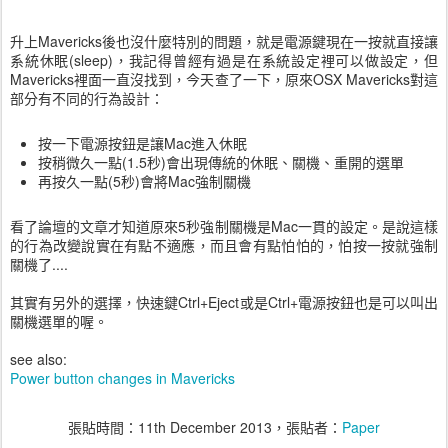
升上Mavericks後也沒什麼特別的問題，就是電源鍵現在一按就直接讓
系統休眠(sleep)，我記得曾經有過是在系統設定裡可以做設定，但
Mavericks裡面一直沒找到，今天查了一下，原來OSX Mavericks對這
部分有不同的行為設計：
按一下電源按鈕是讓Mac進入休眠
按稍微久一點(1.5秒)會出現傳統的休眠、關機、重開的選單
再按久一點(5秒)會將Mac強制關機
看了論壇的文章才知道原來5秒強制關機是Mac一貫的設定。是說這樣
的行為改變說實在有點不適應，而且會有點怕怕的，怕按一按就強制
關機了....
其實有另外的選擇，快速鍵Ctrl+Eject或是Ctrl+電源按鈕也是可以叫出
關機選單的喔。
see also:
Power button changes in Mavericks
張貼時間：
11th December 2013
，張貼者：
Paper